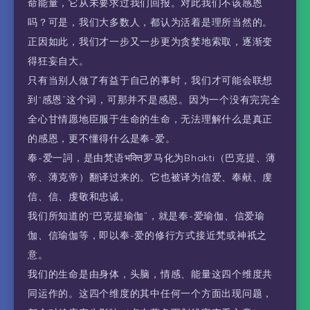
命能量，它从未要求过我们回报。对此我们不该感恩
吗？可是，我们大多数人，都认为活着是理所当然的。
正因如此，我们才一步又一步更为贪婪地索取，逐渐变
得狂妄自大。
只有当别人做了有益于自己的事时，我们才可能会联想
到“感恩”这个词，可那并不是感恩。因为一个没有完完全
全心甘情愿地臣服于生命的生命，无法理解什么是真正
的感恩，更不懂得什么是奉-爱。
奉-爱一詞，是由梵语भक्ति罗马化为Bhakti（巴克提、薄
帝、薄克帝）翻译过来的。它也被译为信爱、奉献、虔
信、信、虔敬和忠诚。
我们所知道的“巴克提瑜伽”，就是奉-爱瑜伽、信爱瑜
伽、信瑜伽等，即以奉-爱的修行方式接近梵或神祇之
意。
我们的生命是由身体，头脑，情感、能量这四个维度共
同运作的。这四个维度的其中任何一个方面出现问题，