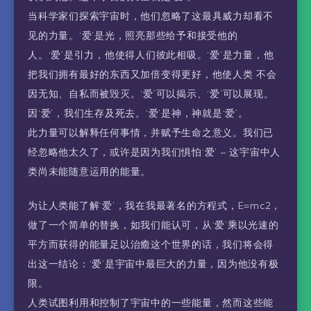
当科学家们探索宇宙时，他们忽略了这最具威力却看不
见的力量。‘爱’是光，照亮那些给予和接受他的
人。‘爱’是引力，他使得人们彼此相吸。‘爱’是力量，他
把我们拥有最好的东西又加倍变得更好，他使人类 不会
因无知、自私而被毁灭。‘爱’可以揭示、‘爱’可以展现。
因‘爱’，我们生存及死去。‘爱’是神，神就是‘爱’。
此力量可以解释任何事情，并赋予生命之意义。我们已
经忽略他太久了，或许是因为我们惧怕‘爱’ – 这宇宙中人
类尚未能随意运用的能量。
为让人类能了解‘爱’，我在我最著名的方程式，E=mc2，
做了一个简单的替换，如我们能认可，从‘爱’乘以光速的
平方而获得的能量足以治癒这个世界的话，我们将会得
出这一结论：‘爱’是宇宙中最巨大的力量，因为他没有极
限。
人类试图利用和控制了宇宙中的一些能量，然而这些能