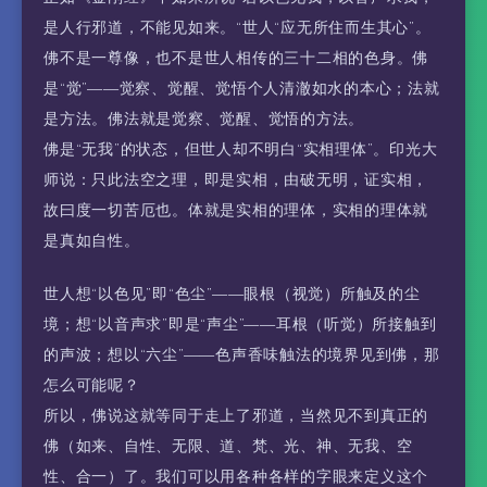
是人行邪道，不能见如来。“世人“应无所住而生其心”。
佛不是一尊像，也不是世人相传的三十二相的色身。佛
是“觉”——觉察、觉醒、觉悟个人清澈如水的本心；法就
是方法。佛法就是觉察、觉醒、觉悟的方法。
佛是“无我”的状态，但世人却不明白“实相理体”。印光大
师说：只此法空之理，即是实相，由破无明，证实相，
故曰度一切苦厄也。体就是实相的理体，实相的理体就
是真如自性。
世人想“以色见”即“色尘”——眼根（视觉）所触及的尘
境；想“以音声求”即是“声尘”——耳根（听觉）所接触到
的声波；想以“六尘”——色声香味触法的境界见到佛，那
怎么可能呢？
所以，佛说这就等同于走上了邪道，当然见不到真正的
佛（如来、自性、无限、道、梵、光、神、无我、空
性、合一）了。我们可以用各种各样的字眼来定义这个