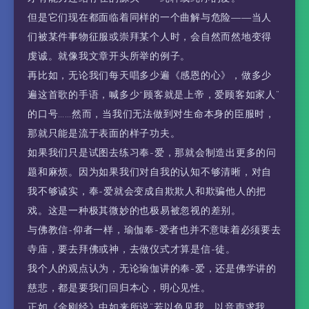
但是它们现在都面临着同样的一个曲解与危险——当人
们被某件事物征服或崇拜某个人时，会自然而然地变得
虔诚。就像我文章开头所举的例子。
再比如，无论我们每天唱多少遍《感恩的心》，做多少
遍这首歌的手语，喊多少“顾客就是上帝，爱顾客如家人”
的口号……然而，当我们无法做到对生命本身的臣服时，
那就只能是流于表面的样子功夫。
如果我们只是试图去练习奉-爱，那就会制造出更多的问
题和麻烦。因为如果我们对自我的认知不够清晰，对自
我不够诚实，奉-爱就会变成自欺欺人和欺骗他人的把
戏。这是一种极其微妙的也极易被忽视的差别。
与佛教信-仰者一样，瑜伽奉-爱者也并不意味着必须要去
寺庙，要去拜佛或神，去做仪式才算是信-徒。
我个人的观点认为，无论瑜伽讲的奉-爱，还是佛学讲的
慈悲，都是要我们回归本心，明心见性。
正如《金刚经》中如来所说”若以色见我，以音声求我，