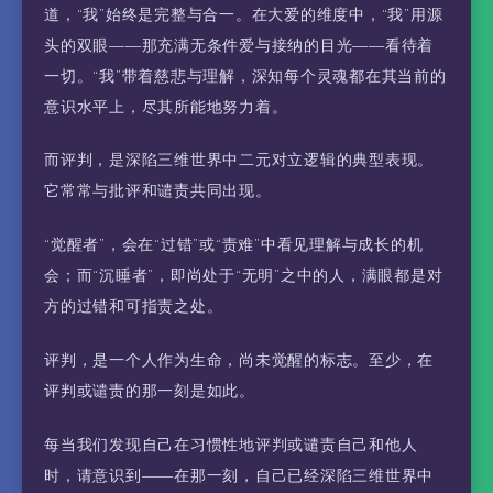
道，“我”始终是完整与合一。在大爱的维度中，“我”用源
头的双眼——那充满无条件爱与接纳的目光——看待着
一切。“我”带着慈悲与理解，深知每个灵魂都在其当前的
意识水平上，尽其所能地努力着。
而评判，是深陷三维世界中二元对立逻辑的典型表现。
它常常与批评和谴责共同出现。
“觉醒者”，会在“过错”或“责难”中看见理解与成长的机
会；而“沉睡者”，即尚处于“无明”之中的人，满眼都是对
方的过错和可指责之处。
评判，是一个人作为生命，尚未觉醒的标志。至少，在
评判或谴责的那一刻是如此。
每当我们发现自己在习惯性地评判或谴责自己和他人
时，请意识到——在那一刻，自己已经深陷三维世界中