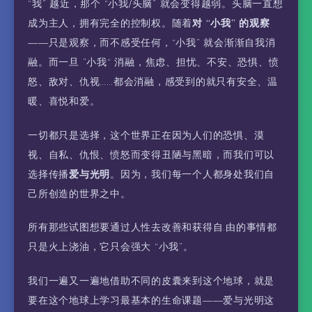
“我” 越近，那个 “小我/头脑” 就会变得越弱。头脑一直想
成为主人，拥有完全的控制权。随着
对 “小我” 的观察
——只是观察，而不感受任何，“小我” 就会渐渐自我消
融。而一旦 ”小我“ 消融，焦虑、担忧、不安、恐惧、愤
怒、敌对、仇视……都会消融，感受到的就只有安全、温
暖、喜悦和爱。
一切都只是选择，这个世界正在因为人们的恐惧、漠
视、自私、仇恨、愤怒而变得丑陋与黑暗，而我们可以
选择传播
爱与光明
。因为，我们每一个人都身处我们自
己所创造的世界之中。
所有那些试图想要通过人性去改善和获得自.由的事情都
只是火上浇油，它只会强大 “小我”。
我们一遍又一遍地借助不同的皮囊来到这个地球，就是
要在这个地球上学习最基本的生命课题——爱与光明这