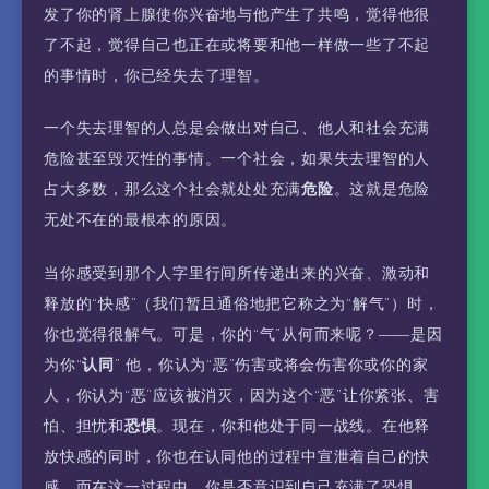
发了你的肾上腺使你兴奋地与他产生了共鸣，觉得他很
了不起，觉得自己也正在或将要和他一样做一些了不起
的事情时，你已经失去了理智。
一个失去理智的人总是会做出对自己、他人和社会充满
危险甚至毁灭性的事情。一个社会，如果失去理智的人
占大多数，那么这个社会就处处充满
危险
。这就是危险
无处不在的最根本的原因。
当你感受到那个人字里行间所传递出来的兴奋、激动和
释放的“快感”（我们暂且通俗地把它称之为“解气”）时，
你也觉得很解气。可是，你的“气”从何而来呢？——是因
为你“
认同
” 他，你认为“恶”伤害或将会伤害你或你的家
人，你认为“恶”应该被消灭，因为这个“恶”让你紧张、害
怕、担忧和
恐惧
。现在，你和他处于同一战线。在他释
放快感的同时，你也在认同他的过程中宣泄着自己的快
感。而在这一过程中，你是否意识到自己充满了恐惧、