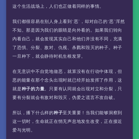
这个生活战场上，人们也正做着同样的事情。
我们都很容易在别人身上看到“恶”，却对自己的“恶”浑然
不知。那是因为我们的眼睛是向外看的。如果我们转向
内看自己，就会发现其实自己和他们并没有不同，充满
了恐惧、分裂、敌对、仇视、杀戮和毁灭的种子。种子
一旦种下，就会静待时机生根发芽。
在无意识中不自觉地做恶，就算没有在行动中体现，但
恶的能量在那个念头出现时就已经开始发挥了作用，这
就是
种子的力量
。只要有认同就会出现对立和分裂，只
要有分裂就会有敌对和毁灭，伪爱之谎言不攻自破。
所以，播下什么样的
种子
至关重要！当我们能够洞察到
这一切时，生命就正在悄无声息地发生改变，正在接近
爱与光明。