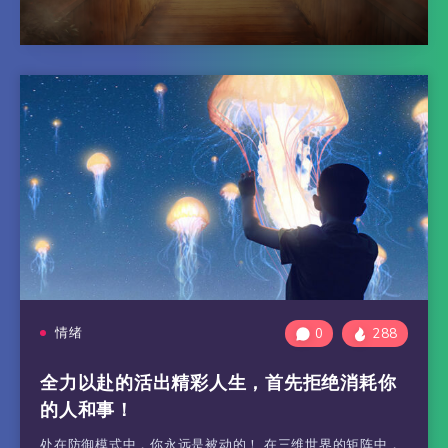
情绪
0
288
全力以赴的活出精彩人生，首先拒绝消耗你
的人和事！
处在防御模式中，你永远是被动的！ 在三维世界的矩阵中，