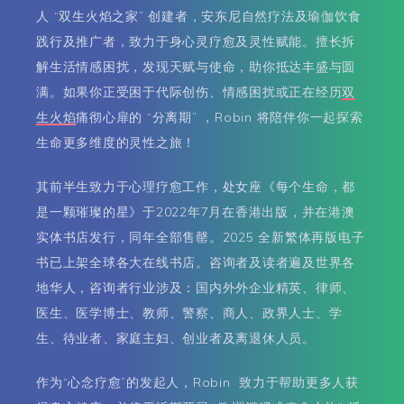
人 “双生火焰之家” 创建者，安东尼自然疗法及瑜伽饮食
践行及推广者，致力于身心灵疗愈及灵性赋能。擅长拆
解生活情感困扰，发现天赋与使命，助你抵达丰盛与圆
满。如果你正受困于代际创伤、情感困扰或正在经历
双
生火焰
痛彻心扉的 “分离期” ，Robin 将陪伴你一起探索
生命更多维度的灵性之旅！
其前半生致力于心理疗愈工作，处女座《每个生命，都
是一颗璀璨的星》于2022年7月在香港出版，并在港澳
实体书店发行，同年全部售罄。2025 全新繁体再版电子
书已上架全球各大在线书店。咨询者及读者遍及世界各
地华人，咨询者行业涉及：国内外外企业精英、律师、
医生、医学博士、教师、警察、商人、政界人士、学
生、待业者、家庭主妇、创业者及离退休人员。
作为“心念疗愈”的发起人，Robin 致力于帮助更多人获